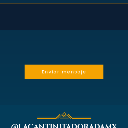
Enviar mensaje
@
LACANTINITADORADAMX